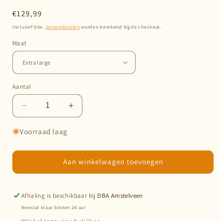
Normale
€129,99
prijs
Inclusief btw.
Verzendkosten
worden berekend bij de checkout.
Maat
Aantal
Aantal
Aantal
verlagen
verhogen
voor
voor
Voorraad laag
Chloe’s
Chloe’s
Home
Home
Paris
Paris
Aan winkelwagen toevoegen
trap
trap
donkerbruin
donkerbruin
Afhaling is beschikbaar bij
DBA Amstelveen
Meestal klaar binnen 24 uur