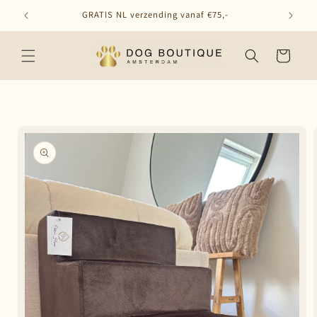
Meteen
GRATIS NL verzending vanaf €75,-
naar de
content
Winkelwagen
Ga direct naar
productinformatie