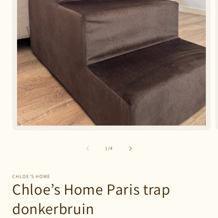
Media
1
openen
van
1
/
4
in
modaal
CHLOE’S HOME
Chloe’s Home Paris trap
donkerbruin