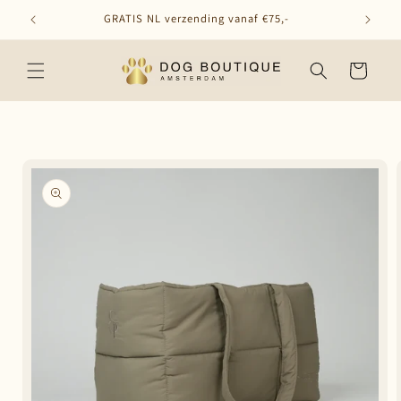
Meteen
GRATIS NL verzending vanaf €75,-
naar de
content
Winkelwagen
Ga direct naar
productinformatie