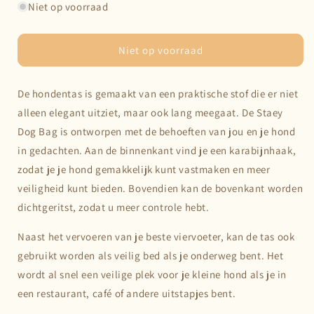
voor
voor
Niet op voorraad
Staey
Staey
-
-
Tas
Tas
Niet op voorraad
Cara
Cara
De hondentas is gemaakt van een praktische stof die er niet
alleen elegant uitziet, maar ook lang meegaat. De Staey
Dog Bag is ontworpen met de behoeften van jou en je hond
in gedachten. Aan de binnenkant vind je een karabijnhaak,
zodat je je hond gemakkelijk kunt vastmaken en meer
veiligheid kunt bieden. Bovendien kan de bovenkant worden
dichtgeritst, zodat u meer controle hebt.
Naast het vervoeren van je beste viervoeter, kan de tas ook
gebruikt worden als veilig bed als je onderweg bent. Het
wordt al snel een veilige plek voor je kleine hond als je in
een restaurant, café of andere uitstapjes bent.