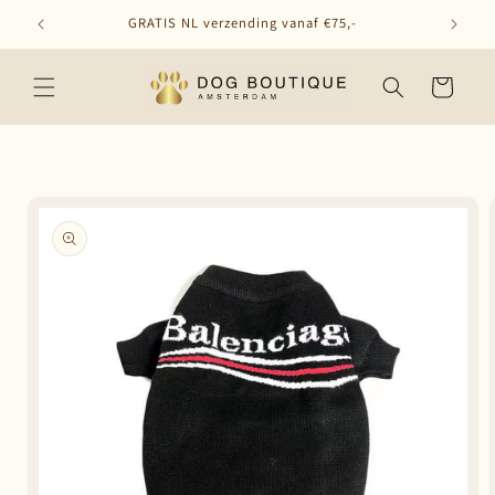
Meteen
GRATIS NL verzending vanaf €75,-
naar de
content
Winkelwagen
Ga direct naar
productinformatie