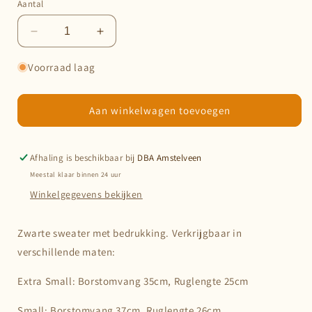
Aantal
Aantal
Aantal
verlagen
verhogen
voor
voor
Voorraad laag
Sweater
Sweater
zwart
zwart
Aan winkelwagen toevoegen
Afhaling is beschikbaar bij
DBA Amstelveen
Meestal klaar binnen 24 uur
Winkelgegevens bekijken
Zwarte sweater met bedrukking. Verkrijgbaar in
verschillende maten:
Extra Small: Borstomvang 35cm, Ruglengte 25cm
Small: Borstomvang 37cm, Ruglengte 26cm